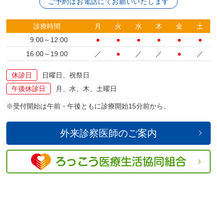
ご予約はお電話にてお願いいたします
診療時間
月
火
水
木
金
土
9:00～12:00
●
●
●
●
●
●
16:00～19:00
／
●
／
／
●
／
休診日
日曜日、祝祭日
午後休診日
月、水、木、土曜日
受付開始は午前・午後ともに診療開始15分前から。
外来診察医師のご案内